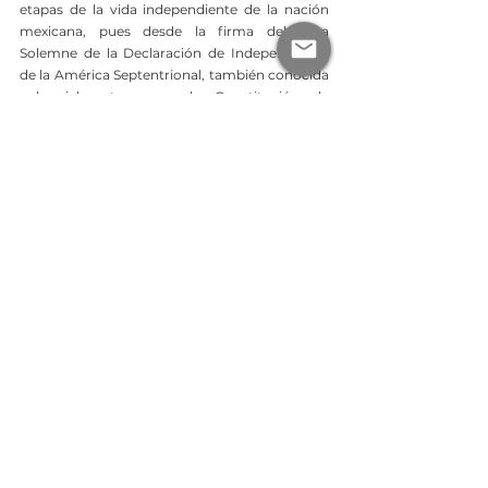
etapas de la vida independiente de la nación 
mexicana, pues desde la firma del Acta 
Solemne de la Declaración de Independencia 
de la América Septentrional, también conocida 
coloquialmente como la Constitución de 
Apatzingán, dispuso en su artículo 36 lo 
siguiente:
“Las contribuciones públicas no son 
extorsiones de la sociedad, sino 
donaciones de los ciudadanos para 
seguridad y defensa”
Todos los contribuyentes deben exigir que las 
autoridades respeten y limiten su actuar 
dentro de los márgenes de los principios 
tributarios constitucionales, y en caso 
contrario te apoyamos para preparar la 
adecuada defensa legal, a través de las 
instancias administrativas, contenciosas y 
constitucionales correspondientes.