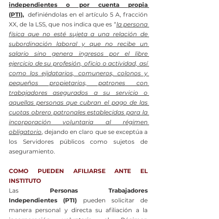
independientes o por cuenta propia 
(PTI),
definiéndolas en el artículo 5 A, fracción 
XX, de la LSS, que nos indica que es “
la persona 
física que no esté sujeta a una relación de 
subordinación laboral y que no recibe un 
salario sino genera ingresos por el libre 
ejercicio de su profesión, oficio o actividad, así 
como los ejidatarios, comuneros, colonos y 
pequeños propietarios, patrones con 
trabajadores asegurados a su servicio o 
aquellas personas que cubran el pago de las 
cuotas obrero patronales establecidas para la 
incorporación voluntaria al régimen 
obligatorio
, dejando en claro que se exceptúa a 
los Servidores públicos como sujetos de 
aseguramiento.
COMO PUEDEN AFILIARSE ANTE EL 
INSTITUTO
Las 
Personas Trabajadores 
Independientes (PTI)
 pueden solicitar de 
manera personal y directa su afiliación a la 