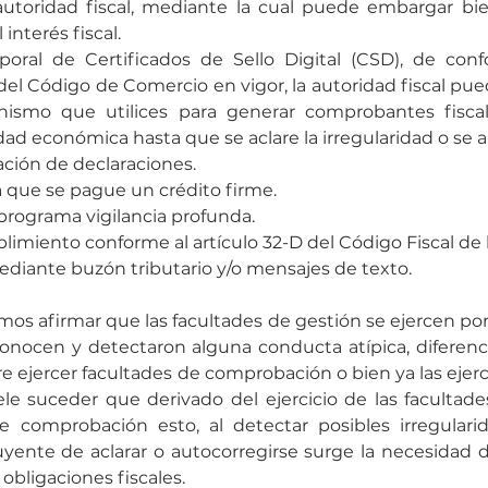
autoridad fiscal, mediante la cual puede embargar bie
 interés fiscal.
poral de Certificados de Sello Digital (CSD), de conf
 del Código de Comercio en vigor, la autoridad fiscal pued
smo que utilices para generar comprobantes fiscale
idad económica hasta que se aclare la irregularidad o se a
ación de declaraciones.
a que se pague un crédito firme.
 programa vigilancia profunda.
imiento conforme al artículo 32-D del Código Fiscal de 
iante buzón tributario y/o mensajes de texto.
os afirmar que las facultades de gestión se ejercen por 
conocen y detectaron alguna conducta atípica, diferenc
re ejercer facultades de comprobación o bien ya las ejerc
le suceder que derivado del ejercicio de las facultade
de comprobación esto, al detectar posibles irregularid
uyente de aclarar o autocorregirse surge la necesidad 
obligaciones fiscales.