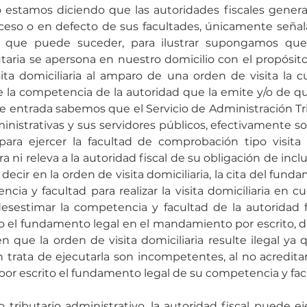
 estamos diciendo que las autoridades fiscales genera
ceso o en defecto de sus facultades, únicamente señal
 que puede suceder, para ilustrar supongamos que e
taria se apersona en nuestro domicilio con el propósito 
sita domiciliaria al amparo de una orden de visita la cu
la competencia de la autoridad que la emite y/o de qui
de entrada sabemos que el Servicio de Administración Tri
inistrativas y sus servidores públicos, efectivamente 
ara ejercer la facultad de comprobación tipo visita do
a ni releva a la autoridad fiscal de su obligación de inclui
cir en la orden de visita domiciliaria, la cita del fund
cia y facultad para realizar la visita domiciliaria en cu
desestimar la competencia y facultad de la autoridad fi
 el fundamento legal en el mandamiento por escrito, di
n que la orden de visita domiciliaria resulte ilegal ya 
n trata de ejecutarla son incompetentes, al no acredit
or escrito el fundamento legal de su competencia y fac
tributario administrativo, la autoridad fiscal puede eje