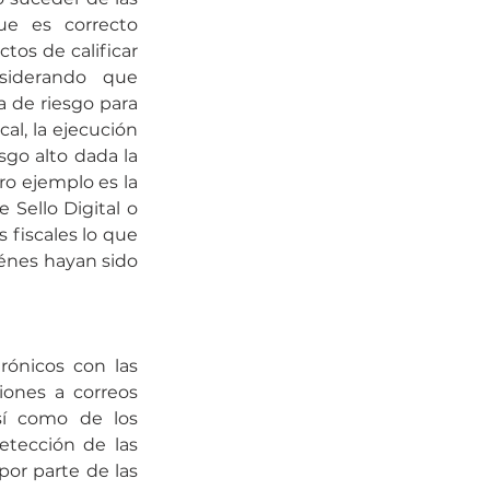
e es correcto 
tos de calificar 
siderando que 
 de riesgo para 
l, la ejecución 
go alto dada la 
ro ejemplo es la 
 Sello Digital o 
fiscales lo que 
énes hayan sido 
ónicos con las 
iones a correos 
sí como de los 
tección de las 
or parte de las 