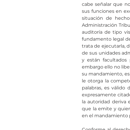
cabe señalar que no
sus funciones en ex
situación de hecho
Administración Tribu
auditoría de tipo vi
fundamento legal de 
trata de ejecutarla, 
de sus unidades adm
y están facultados p
embargo ello no liber
su mandamiento, es de
le otorga la competen
palabras, es válido 
expresamente citado
la autoridad deriva e
que la emite y quie
en el mandamiento p
Conforme al derecho 