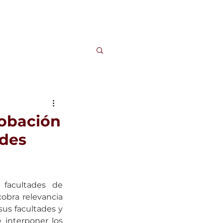
QUIÉNES SOMOS
SERVICIOS
CONTACTOS
robación
ades
 facultades de 
obra relevancia 
us facultades y 
 interponer los 