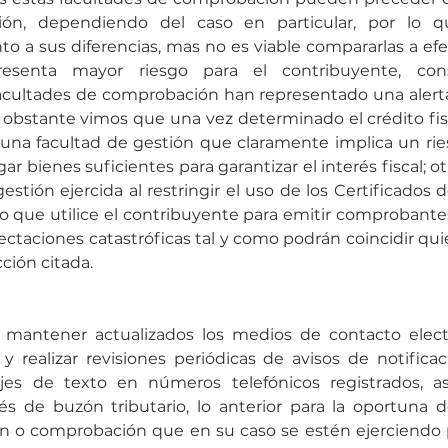
ión, dependiendo del caso en particular, por lo qu
to a sus diferencias, mas no es viable compararlas a efec
resenta mayor riesgo para el contribuyente, con
facultades de comprobación han representado una alerta
 obstante vimos que una vez determinado el crédito fisca
una facultad de gestión que claramente implica un ries
r bienes suficientes para garantizar el interés fiscal; ot
estión ejercida al restringir el uso de los Certificados de
que utilice el contribuyente para emitir comprobantes 
fectaciones catastróficas tal y como podrán coincidir qui
cción citada.
mantener actualizados los medios de contacto electr
 y realizar revisiones periódicas de avisos de notificac
ajes de texto en números telefónicos registrados, a
s de buzón tributario, lo anterior para la oportuna de
ón o comprobación que en su caso se estén ejerciendo p