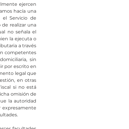
lmente ejercen 
amos hacía una 
l Servicio de 
de realizar una 
al no señala el 
en la ejecuta o 
butaria a través 
son competentes 
miciliaria, sin 
r por escrito en 
amento legal que 
estión, en otras 
scal si no está 
cha omisión de 
que la autoridad 
ar expresamente 
ultades.
rcer facultades 