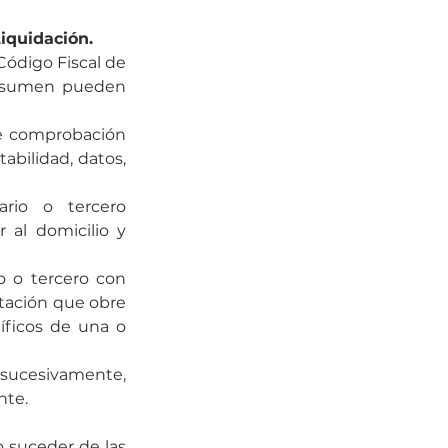
iquidación.
ódigo Fiscal de 
resumen pueden 
de comprobación 
abilidad, datos, 
ario o tercero 
 al domicilio y 
o o tercero con 
tación que obre 
ficos de una o 
sucesivamente, 
nte.
suceder de las 