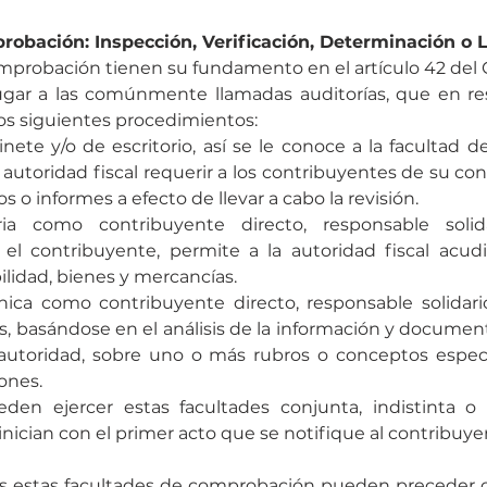
obación: Inspección, Verificación, Determinación o L
mprobación tienen su fundamento en el artículo 42 del C
lugar a las comúnmente llamadas auditorías, que en 
los siguientes procedimientos:
nete y/o de escritorio, así se le conoce a la facultad 
autoridad fiscal requerir a los contribuyentes de su cont
o informes a efecto de llevar a cabo la revisión.
aria como contribuyente directo, responsable solid
el contribuyente, permite a la autoridad fiscal acudir
ilidad, bienes y mercancías.
nica como contribuyente directo, responsable solidari
os, basándose en el análisis de la información y documen
autoridad, sobre uno o más rubros o conceptos especí
ones.
den ejercer estas facultades conjunta, indistinta o 
ician con el primer acto que se notifique al contribuye
estas facultades de comprobación pueden preceder o 